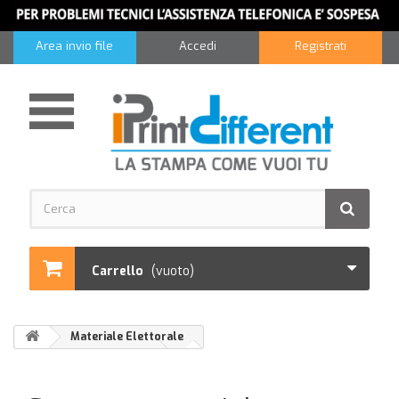
Area invio file
Accedi
Registrati
Carrello
(vuoto)
Materiale Elettorale