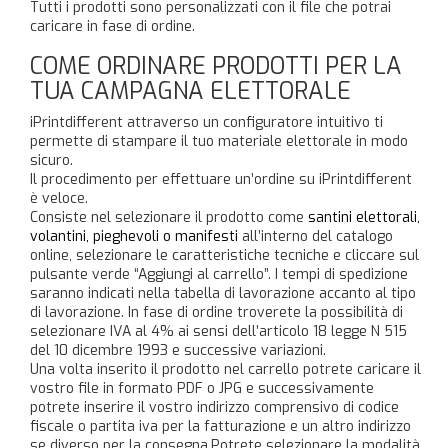
Tutti i prodotti sono personalizzati con il file che potrai
caricare in fase di ordine.
COME ORDINARE PRODOTTI PER LA
TUA CAMPAGNA ELETTORALE
iPrintdifferent attraverso un configuratore intuitivo ti
permette di stampare il tuo materiale elettorale in modo
sicuro.
Il procedimento per effettuare un’ordine su iPrintdifferent
è veloce.
Consiste nel selezionare il prodotto come
santini elettorali,
volantini, pieghevoli o manifesti
all’interno del catalogo
online, selezionare le caratteristiche tecniche e cliccare sul
pulsante verde “Aggiungi al carrello”. I tempi di spedizione
saranno indicati nella tabella di lavorazione accanto al tipo
di lavorazione. In fase di ordine troverete la possibilità di
selezionare IVA al 4% ai sensi dell’articolo 18 legge N 515
del 10 dicembre 1993 e successive variazioni.
Una volta inserito il prodotto nel carrello potrete caricare il
vostro file in formato PDF o JPG e successivamente
potrete inserire il vostro indirizzo comprensivo di codice
fiscale o partita iva per la fatturazione e un altro indirizzo
se diverso per la consegna.Potrete selezionare la modalità