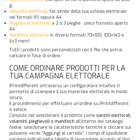
g
Volantini elettorali
, fac simile della tua scheda elettorale
nei formati A5 oppure A4
Pieghevoli elettorali
a 2 o 3 pieghe , unico formato aperto
A4
Manifesti elettorali
in diversi formati 70x100, 100x140 e
6x3 metri
Tutti i prodotti sono personalizzati con il file che potrai
caricare in fase di ordine.
COME ORDINARE PRODOTTI PER LA
TUA CAMPAGNA ELETTORALE
iPrintdifferent attraverso un configuratore intuitivo ti
permette di stampare il tuo materiale elettorale in modo
sicuro.
Il procedimento per effettuare un’ordine su iPrintdifferent
è veloce.
Consiste nel selezionare il prodotto come
santini elettorali,
volantini, pieghevoli o manifesti
all’interno del catalogo
online, selezionare le caratteristiche tecniche e cliccare sul
pulsante verde “Aggiungi al carrello”. I tempi di spedizione
saranno indicati nella tabella di lavorazione accanto al tipo