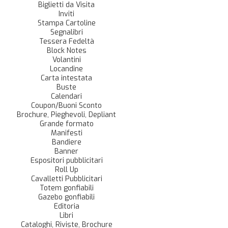
Biglietti da Visita
Inviti
Stampa Cartoline
Segnalibri
Tessera Fedeltà
Block Notes
Volantini
Locandine
Carta intestata
Buste
Calendari
Coupon/Buoni Sconto
Brochure, Pieghevoli, Depliant
Grande formato
Manifesti
Bandiere
Banner
Espositori pubblicitari
Roll Up
Cavalletti Pubblicitari
Totem gonfiabili
Gazebo gonfiabili
Editoria
Libri
Cataloghi, Riviste, Brochure