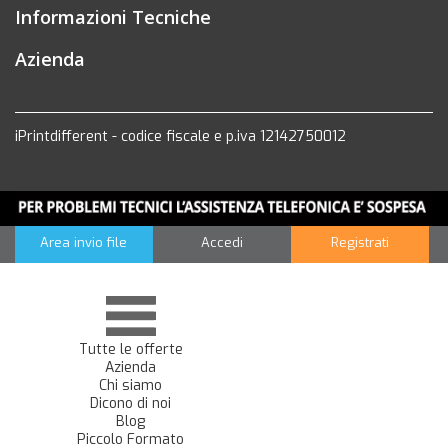
Informazioni Tecniche
Azienda
iPrintdifferent - codice fiscale e p.iva 12142750012
Area invio file
Accedi
Registrati
Tutte le offerte
Azienda
Chi siamo
Dicono di noi
Blog
Piccolo Formato