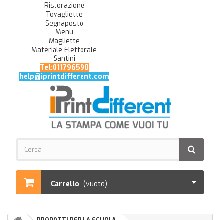
Ristorazione
Tovagliette
Segnaposto
Menu
Magliette
Materiale Elettorale
Santini
Tel:011796590
help@iprintdifferent.com
Carrello
(vuoto)
PRODOTTI PER LA SCUOLA