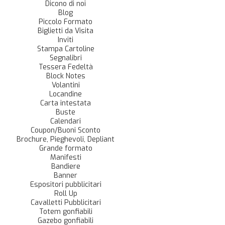
Dicono di noi
Blog
Piccolo Formato
Biglietti da Visita
Inviti
Stampa Cartoline
Segnalibri
Tessera Fedeltà
Block Notes
Volantini
Locandine
Carta intestata
Buste
Calendari
Coupon/Buoni Sconto
Brochure, Pieghevoli, Depliant
Grande formato
Manifesti
Bandiere
Banner
Espositori pubblicitari
Roll Up
Cavalletti Pubblicitari
Totem gonfiabili
Gazebo gonfiabili