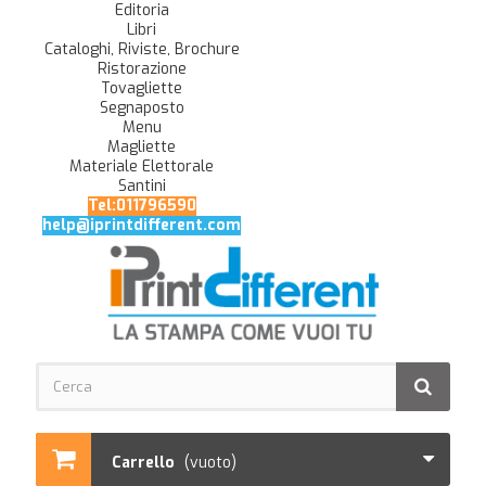
Editoria
Libri
Cataloghi, Riviste, Brochure
Ristorazione
Tovagliette
Segnaposto
Menu
Magliette
Materiale Elettorale
Santini
Tel:011796590
help@iprintdifferent.com
Carrello
(vuoto)