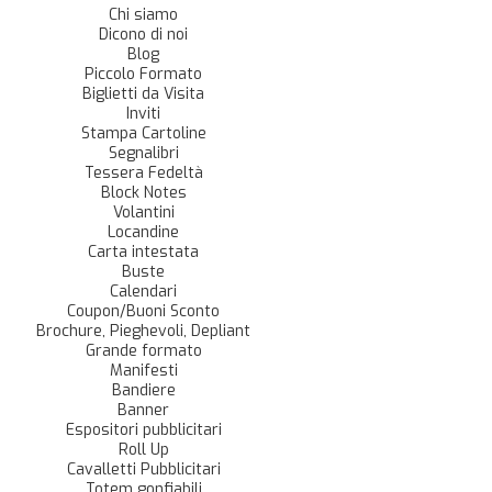
Chi siamo
Dicono di noi
Blog
Piccolo Formato
Biglietti da Visita
Inviti
Stampa Cartoline
Segnalibri
Tessera Fedeltà
Block Notes
Volantini
Locandine
Carta intestata
Buste
Calendari
Coupon/Buoni Sconto
Brochure, Pieghevoli, Depliant
Grande formato
Manifesti
Bandiere
Banner
Espositori pubblicitari
Roll Up
Cavalletti Pubblicitari
Totem gonfiabili