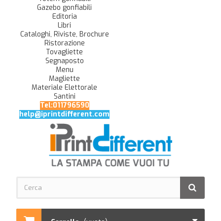
Gazebo gonfiabili
Editoria
Libri
Cataloghi, Riviste, Brochure
Ristorazione
Tovagliette
Segnaposto
Menu
Magliette
Materiale Elettorale
Santini
Tel:011796590
help@iprintdifferent.com