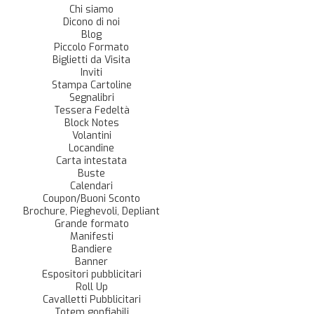
Chi siamo
Dicono di noi
Blog
Piccolo Formato
Biglietti da Visita
Inviti
Stampa Cartoline
Segnalibri
Tessera Fedeltà
Block Notes
Volantini
Locandine
Carta intestata
Buste
Calendari
Coupon/Buoni Sconto
Brochure, Pieghevoli, Depliant
Grande formato
Manifesti
Bandiere
Banner
Espositori pubblicitari
Roll Up
Cavalletti Pubblicitari
Totem gonfiabili