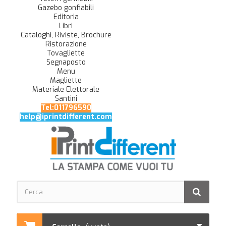
Gazebo gonfiabili
Editoria
Libri
Cataloghi, Riviste, Brochure
Ristorazione
Tovagliette
Segnaposto
Menu
Magliette
Materiale Elettorale
Santini
Tel:011796590
help@iprintdifferent.com