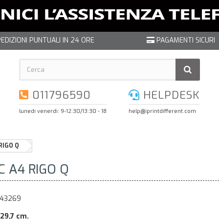
EDIZIONI PUNTUALI IN 24 ORE
PAGAMENTI SICURI
011796590
HELPDESK
lunedi venerdì: 9-12:30/13:30 - 18
help@iprintdifferent.com
RIGO Q
C A4 RIGO Q
243269
29,7 cm.