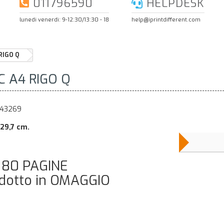
011796590
HELPDESK
lunedi venerdì: 9-12:30/13:30 - 18
help@iprintdifferent.com
RIGO Q
C A4 RIGO Q
243269
29,7 cm.
 80 PAGINE
dotto in OMAGGIO