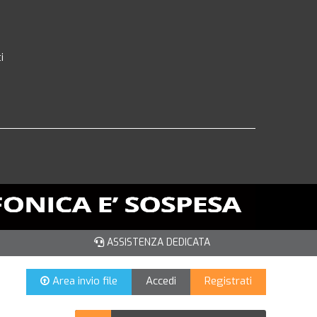
i
ASSISTENZA DEDICATA
Area invio file
Accedi
Registrati