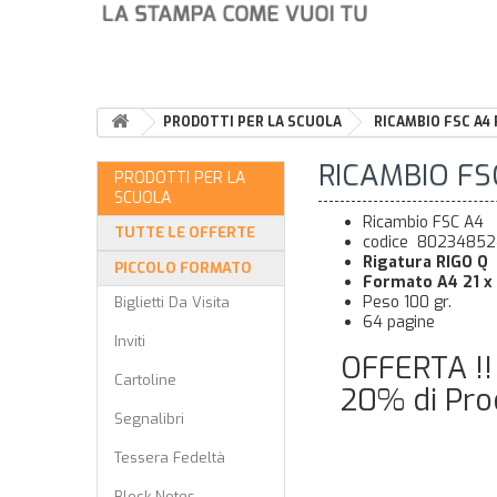
PRODOTTI PER LA SCUOLA
RICAMBIO FSC A4 
RICAMBIO FS
PRODOTTI PER LA
SCUOLA
Ricambio FSC A4
TUTTE LE OFFERTE
codice 8023485
Rigatura RIGO Q
PICCOLO FORMATO
Formato A4 21 x 
Peso 100 gr.
Biglietti Da Visita
64 pagine
Inviti
OFFERTA !!
Cartoline
20% di Pro
Segnalibri
Tessera Fedeltà
Block Notes