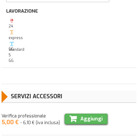
LAVORAZIONE
24
ore
express
3
GG
standard
5
GG
SERVIZI ACCESSORI
Verifica professionale
Aggiungi
5,00 €
- 6,10 € (iva inclusa)