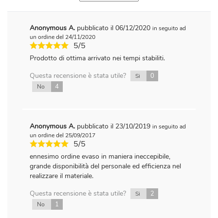
(qualora richiesta), in finitura lucida oppure opaca
fronte/retro.
Anonymous A.
pubblicato il 06/12/2020
in seguito ad
iPrintDifferent utilizza un sistema efficiente di stampa
un ordine del 24/11/2020
che permette di farti avere entro 24 ore dall’invio
5/5
della richiesta, gli inviti pronti a casa o in ufficio, a
prezzi particolarmente convenienti.
Prodotto di ottima arrivato nei tempi stabiliti.
La spedizione è sempre gratuita senza limiti di
Questa recensione è stata utile?
0
Si
quantità stampate e di tempi di consegna (24 ore, 3
4
No
giorni express, o 5 giorni standard)
Anonymous A.
pubblicato il 23/10/2019
in seguito ad
un ordine del 25/09/2017
5/5
ennesimo ordine evaso in maniera ineccepibile,
grande disponibilità del personale ed efficienza nel
realizzare il materiale.
Questa recensione è stata utile?
2
Si
1
No