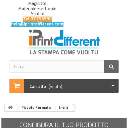
Magliette
Materiale Elettorale
Santini
Tel:011796590
help@iprintdifferent.com
Carrello
(vuoto)
Piccolo Formato
Inviti
CONFIGURA IL TUO PRODOTTO