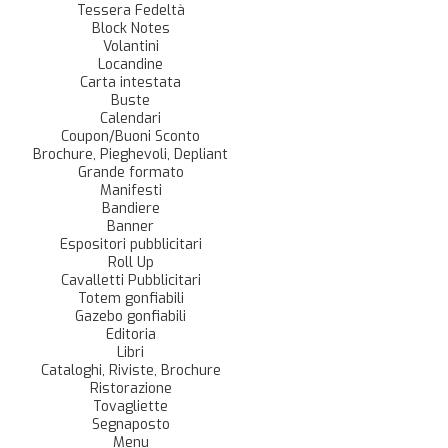
Tessera Fedeltà
Block Notes
Volantini
Locandine
Carta intestata
Buste
Calendari
Coupon/Buoni Sconto
Brochure, Pieghevoli, Depliant
Grande formato
Manifesti
Bandiere
Banner
Espositori pubblicitari
Roll Up
Cavalletti Pubblicitari
Totem gonfiabili
Gazebo gonfiabili
Editoria
Libri
Cataloghi, Riviste, Brochure
Ristorazione
Tovagliette
Segnaposto
Menu