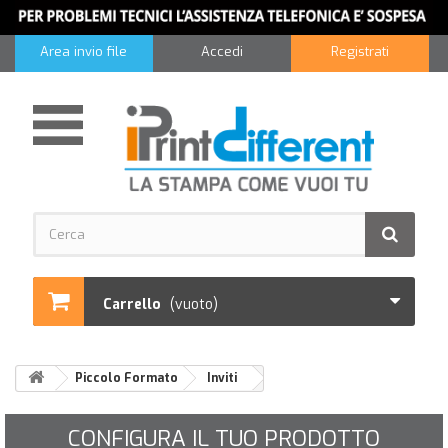
Area invio file
Accedi
Registrati
Carrello
(vuoto)
Piccolo Formato
Inviti
CONFIGURA IL TUO PRODOTTO