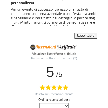
personalizzati.
Per un evento di successo, sia esso una festa di
compleanno, una cena aziendale o una festa tra amici,
è necessario curare tutto nel dettaglio, a partire dagli
inviti. iPrintDifferent ti permette di
personalizzare e
di stampare i tuoi inviti
offrendoti una selezione di
carte di qualità e diversi formati, il tutto a prezzi
particolarmente vantaggiosi. Utilizza il nostro
Leggi tutto
configuratore per creare i tuoi inviti personalizzati
PERSONALIZZA I TUOI INVITI
Visualizza il certificato di fiducia
IN MODO FACILE E VELOCE
Recensioni sottoposte a verifica
Al fine di soddisfare le tue richieste abbiamo
5
sviluppato un efficiente e pratico configuratore per la
/5
creazione e la stampa online di inviti per i tuoi eventi.
Partiamo con la scelta del formato, disponibile nella
seguenti dimensioni:
10x15
cm
Basato su
2
recensioni cliente
14,8x21
cm
9,8x21
cm.
Ordina recensioni per :
È possibile selezionare anche il tipo di
plastificazione