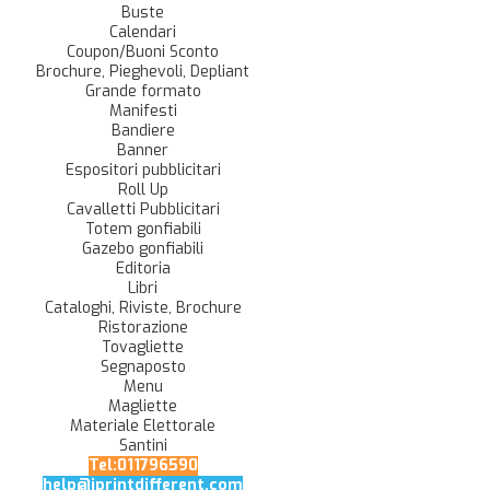
Buste
Calendari
Coupon/Buoni Sconto
Brochure, Pieghevoli, Depliant
Grande formato
Manifesti
Bandiere
Banner
Espositori pubblicitari
Roll Up
Cavalletti Pubblicitari
Totem gonfiabili
Gazebo gonfiabili
Editoria
Libri
Cataloghi, Riviste, Brochure
Ristorazione
Tovagliette
Segnaposto
Menu
Magliette
Materiale Elettorale
Santini
Tel:011796590
help@iprintdifferent.com