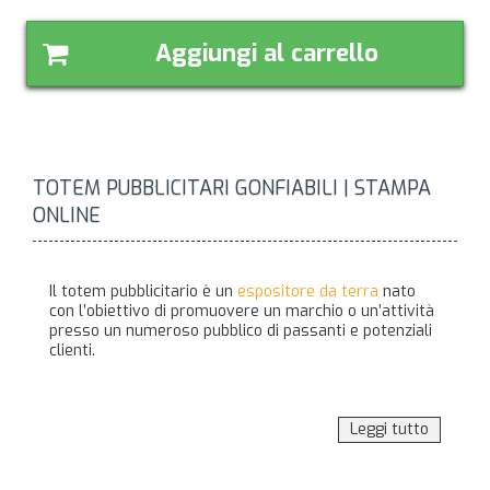
Aggiungi al carrello
TOTEM PUBBLICITARI GONFIABILI | STAMPA
ONLINE
Il totem pubblicitario è un
espositore da terra
nato
con l’obiettivo di promuovere un marchio o un’attività
presso un numeroso pubblico di passanti e potenziali
clienti.
In origine i
totem pubblicitari
venivano impiegati
soprattutto nelle fiere, presso gli stand, e all’interno
Leggi tutto
di strutture dedicate a eventi promozionali e grandi
esposizioni. Oggi, trovano largo utilizzo anche negli
ambienti esterni, in piazze, marciapiedi, cortili, ecc.