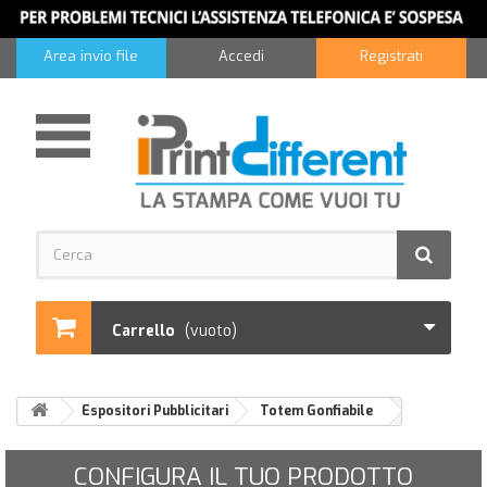
Area invio file
Accedi
Registrati
Carrello
(vuoto)
Espositori Pubblicitari
Totem Gonfiabile
CONFIGURA IL TUO PRODOTTO