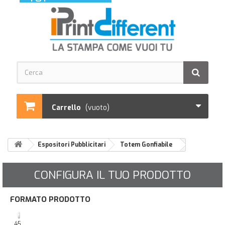
Carrello
(vuoto)
Espositori Pubblicitari
Totem Gonfiabile
CONFIGURA IL TUO PRODOTTO
FORMATO PRODOTTO
45