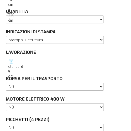
cm
x
QUANTITÀ
220
cm
INDICAZIONI DI STAMPA
LAVORAZIONE
standard
5
GG
BORSA PER IL TRASPORTO
MOTORE ELETTRICO 400 W
PICCHETTI (4 PEZZI)