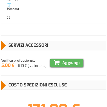
3
GG
standard
5
GG
SERVIZI ACCESSORI
Verifica professionale
Aggiungi
5,00 €
- 6,10 € (iva inclusa)
COSTO SPEDIZIONI ESCLUSE