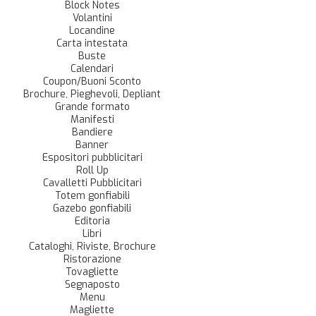
Block Notes
Volantini
Locandine
Carta intestata
Buste
Calendari
Coupon/Buoni Sconto
Brochure, Pieghevoli, Depliant
Grande formato
Manifesti
Bandiere
Banner
Espositori pubblicitari
Roll Up
Cavalletti Pubblicitari
Totem gonfiabili
Gazebo gonfiabili
Editoria
Libri
Cataloghi, Riviste, Brochure
Ristorazione
Tovagliette
Segnaposto
Menu
Magliette