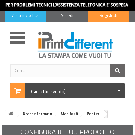
Area invio file
Accedi
Registrati
Carrello
(vuoto)
Grande formato
Manifesti
Poster
CONFIGURA IL TUO PRODOTTO