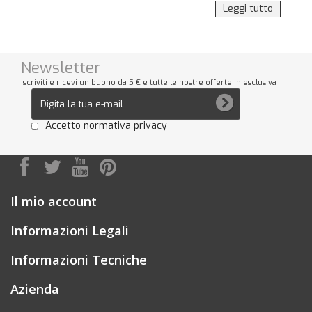
Poster 100x140 cm,
Leggi tutto
Manifesti 6x3 m.
Una volta scelto il formato, potrai scegliere tra la
carta patinata lucida da 115 gr. o la carta da affissione
115 gr. , la quantità e tra diversi tempi di consegna (in
Newsletter
base alle tue esigenze e ai tempi di lavorazione del
Iscriviti e ricevi un buono da 5 € e tutte le nostre offerte in esclusiva
prodotto).
Inoltre, con iPrintdifferent hai certezza di ricevere il
prodotto come lo hai ordinato, grazie alla verifica
Accetto normativa privacy
professionale che puoi richiedere per ogni articolo e
all’assistenza continua in tutte le fasi di stampa dei
poster 70x100, 100x140 o nei manifesti.
Non aspettare e promuovi le tue attività con
Il mio account
iPrintdifferent!
Informazioni Legali
Informazioni Tecniche
Azienda