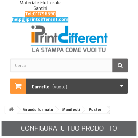
Materiale Elettorale
Santini
Tel:011796590
help@iprintdifferent.com
Carrello
(vuoto)
Grande formato
Manifesti
Poster
CONFIGURA IL TUO PRODOTTO