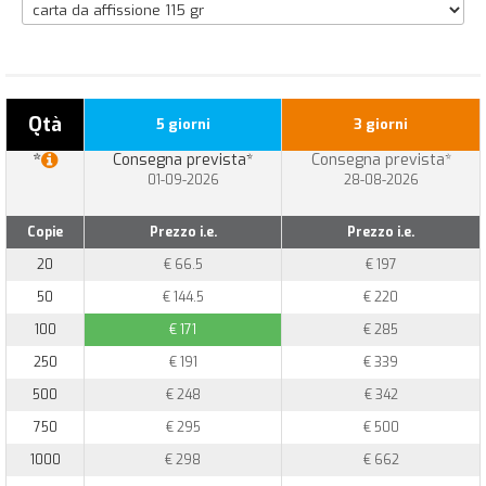
Qtà
5 giorni
3 giorni
*
Consegna prevista*
Consegna prevista*
01-09-2026
28-08-2026
Copie
Prezzo i.e.
Prezzo i.e.
20
€ 66.5
€ 197
50
€ 144.5
€ 220
100
€ 171
€ 285
250
€ 191
€ 339
500
€ 248
€ 342
750
€ 295
€ 500
1000
€ 298
€ 662